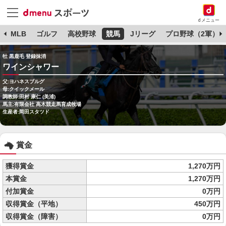
dメニュー
球
MLB
ゴルフ
高校野球
競馬
Jリーグ
プロ野球（2軍）
牡 黒鹿毛 登録抹消
ワインシャワー
父:ヨハネスブルグ
母:クイックメール
調教師:田村 康仁 (美浦)
馬主:有限会社 高木競走馬育成牧場
生産者:岡田スタツド
賞金
獲得賞金
1,270万円
本賞金
1,270万円
付加賞金
0万円
収得賞金（平地）
450万円
収得賞金（障害）
0万円