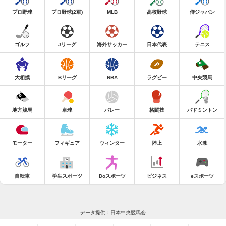
プロ野球
プロ野球(2軍)
MLB
高校野球
侍ジャパン
ゴルフ
Jリーグ
海外サッカー
日本代表
テニス
大相撲
Bリーグ
NBA
ラグビー
中央競馬
地方競馬
卓球
バレー
格闘技
バドミントン
モーター
フィギュア
ウィンター
陸上
水泳
自転車
学生スポーツ
Doスポーツ
ビジネス
eスポーツ
データ提供：日本中央競馬会