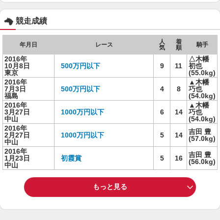
競走成績
人
着
年月日
レース
騎手
気
順
2016年
△木幡
10月8日
500万円以下
9
11
初也
東京
(55.0kg)
2016年
▲木幡
7月3日
500万円以下
4
8
巧也
福島
(54.0kg)
2016年
▲木幡
3月27日
1000万円以下
6
14
巧也
中山
(54.0kg)
2016年
吉田 豊
2月27日
1000万円以下
5
14
(57.0kg)
中山
2016年
吉田 豊
1月23日
初霞賞
5
16
(56.0kg)
中山
もっと見る