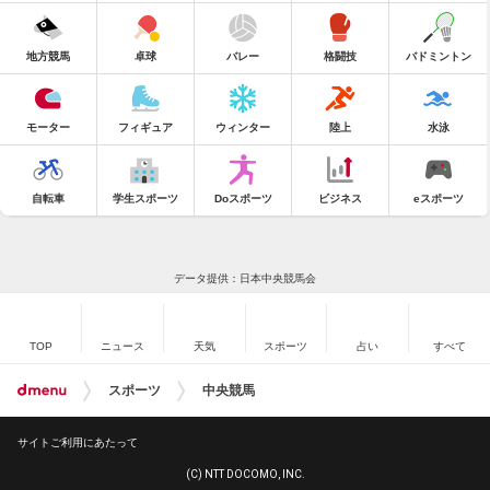
地方競馬
卓球
バレー
格闘技
バドミントン
モーター
フィギュア
ウィンター
陸上
水泳
自転車
学生スポーツ
Doスポーツ
ビジネス
eスポーツ
データ提供：日本中央競馬会
TOP
ニュース
天気
スポーツ
占い
すべて
スポーツ
中央競馬
サイトご利用にあたって
(C) NTT DOCOMO, INC.