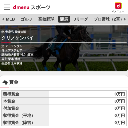
dメニュー
球
MLB
ゴルフ
高校野球
競馬
Jリーグ
プロ野球（2軍）
牝 青鹿毛 登録抹消
クリノケンパイ
父:デュランダル
母:エアステビア
調教師:大根田 裕之 (栗東)
馬主:栗本 博晴
生産者:上水牧場
賞金
獲得賞金
0万円
本賞金
0万円
付加賞金
0万円
収得賞金（平地）
0万円
収得賞金（障害）
0万円