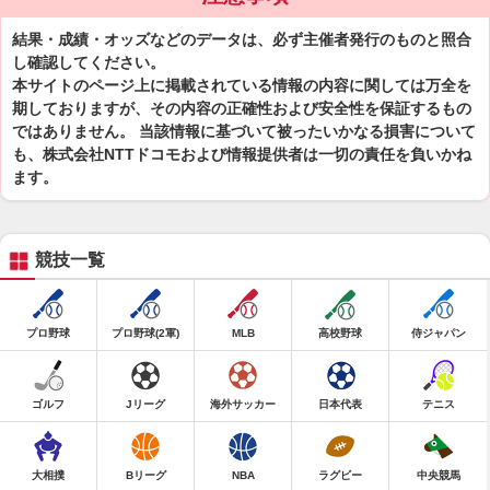
結果・成績・オッズなどのデータは、必ず主催者発行のものと照合
し確認してください。
本サイトのページ上に掲載されている情報の内容に関しては万全を
期しておりますが、その内容の正確性および安全性を保証するもの
ではありません。 当該情報に基づいて被ったいかなる損害について
も、株式会社NTTドコモおよび情報提供者は一切の責任を負いかね
ます。
競技一覧
プロ野球
プロ野球(2軍)
MLB
高校野球
侍ジャパン
ゴルフ
Jリーグ
海外サッカー
日本代表
テニス
大相撲
Bリーグ
NBA
ラグビー
中央競馬