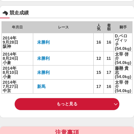
競走成績
人
着
年月日
レース
騎手
気
順
D.ペロ
2014年
ヴィッ
9月28日
未勝利
16
16
チ
阪神
(54.0kg)
2014年
太宰 啓
8月24日
未勝利
12
11
介
小倉
(54.0kg)
2014年
藤懸 貴
8月10日
未勝利
15
17
志
小倉
(54.0kg)
2014年
太宰 啓
7月27日
新馬
17
16
介
中京
(54.0kg)
もっと見る
注意事項