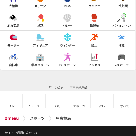
大相撲
Bリーグ
NBA
ラグビー
中央競馬
地方競馬
卓球
バレー
格闘技
バドミントン
モーター
フィギュア
ウィンター
陸上
水泳
自転車
学生スポーツ
Doスポーツ
ビジネス
eスポーツ
データ提供：日本中央競馬会
TOP
ニュース
天気
スポーツ
占い
すべて
スポーツ
中央競馬
サイトご利用にあたって