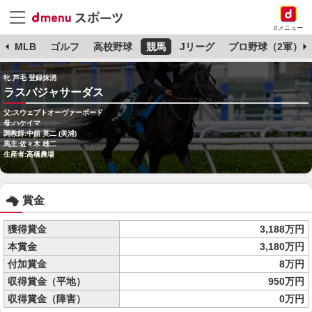
dメニュー
球
MLB
ゴルフ
高校野球
競馬
Jリーグ
プロ野球（2軍）
牝 芦毛 登録抹消
ラスパジャサーダス
父:スウェプトオーヴァーボード
母:ハケイマ
調教師:中舘 英二 (美浦)
馬主:佐々木 雄二
生産者:高橋農場
賞金
獲得賞金
3,188万円
本賞金
3,180万円
付加賞金
8万円
収得賞金（平地）
950万円
収得賞金（障害）
0万円