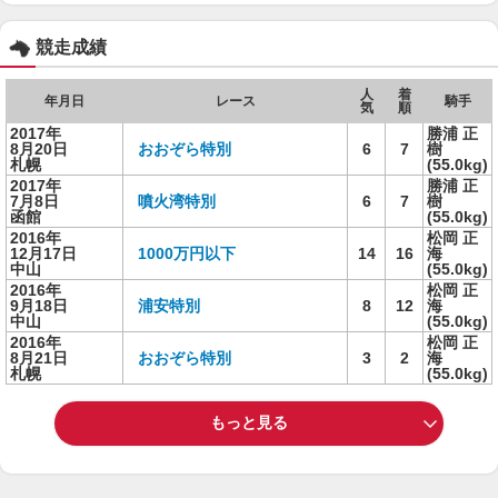
競走成績
人
着
年月日
レース
騎手
気
順
2017年
勝浦 正
8月20日
おおぞら特別
6
7
樹
札幌
(55.0kg)
2017年
勝浦 正
7月8日
噴火湾特別
6
7
樹
函館
(55.0kg)
2016年
松岡 正
12月17日
1000万円以下
14
16
海
中山
(55.0kg)
2016年
松岡 正
9月18日
浦安特別
8
12
海
中山
(55.0kg)
2016年
松岡 正
8月21日
おおぞら特別
3
2
海
札幌
(55.0kg)
もっと見る