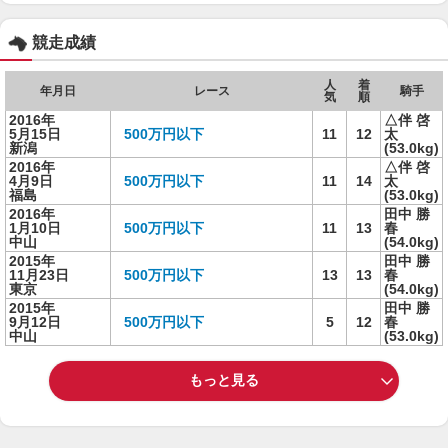
競走成績
人
着
年月日
レース
騎手
気
順
2016年
△伴 啓
5月15日
500万円以下
11
12
太
新潟
(53.0kg)
2016年
△伴 啓
4月9日
500万円以下
11
14
太
福島
(53.0kg)
2016年
田中 勝
1月10日
500万円以下
11
13
春
中山
(54.0kg)
2015年
田中 勝
11月23日
500万円以下
13
13
春
東京
(54.0kg)
2015年
田中 勝
9月12日
500万円以下
5
12
春
中山
(53.0kg)
もっと見る