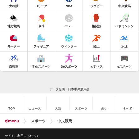
大相撲
Bリーグ
NBA
ラグビー
中央競馬
地方競馬
卓球
バレー
格闘技
バドミントン
モーター
フィギュア
ウィンター
陸上
水泳
自転車
学生スポーツ
Doスポーツ
ビジネス
eスポーツ
データ提供：日本中央競馬会
TOP
ニュース
天気
スポーツ
占い
すべて
スポーツ
中央競馬
サイトご利用にあたって