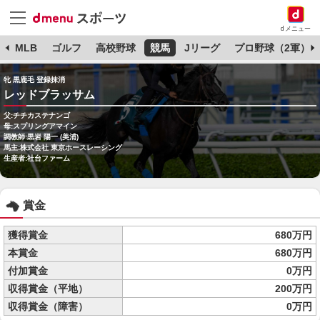
dメニュー
球
MLB
ゴルフ
高校野球
競馬
Jリーグ
プロ野球（2軍）
牝 黒鹿毛 登録抹消
レッドブラッサム
父:チチカステナンゴ
母:スプリングアマイン
調教師:黒岩 陽一 (美浦)
馬主:株式会社 東京ホースレーシング
生産者:社台ファーム
賞金
獲得賞金
680万円
本賞金
680万円
付加賞金
0万円
収得賞金（平地）
200万円
収得賞金（障害）
0万円