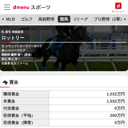
dメニュー
球
MLB
ゴルフ
高校野球
競馬
Jリーグ
プロ野球（2軍）
牝 鹿毛 登録抹消
ロットリー
父:スウェプトオーヴァーボード
母:レスリーズラブ
調教師:藤岡 健一 (栗東)
馬主:青山 洋一
生産者:社台ファーム
賞金
獲得賞金
1,032万円
本賞金
1,032万円
付加賞金
0万円
収得賞金（平地）
200万円
収得賞金（障害）
0万円