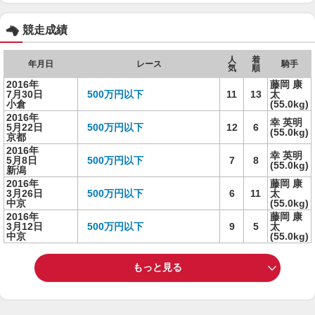
競走成績
人
着
年月日
レース
騎手
気
順
2016年
藤岡 康
7月30日
500万円以下
11
13
太
小倉
(55.0kg)
2016年
幸 英明
5月22日
500万円以下
12
6
(55.0kg)
京都
2016年
幸 英明
5月8日
500万円以下
7
8
(55.0kg)
新潟
2016年
藤岡 康
3月26日
500万円以下
6
11
太
中京
(55.0kg)
2016年
藤岡 康
3月12日
500万円以下
9
5
太
中京
(55.0kg)
もっと見る