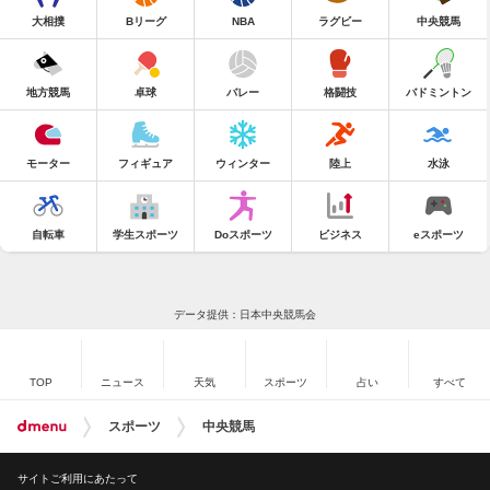
大相撲
Bリーグ
NBA
ラグビー
中央競馬
地方競馬
卓球
バレー
格闘技
バドミントン
モーター
フィギュア
ウィンター
陸上
水泳
自転車
学生スポーツ
Doスポーツ
ビジネス
eスポーツ
データ提供：日本中央競馬会
TOP
ニュース
天気
スポーツ
占い
すべて
スポーツ
中央競馬
サイトご利用にあたって