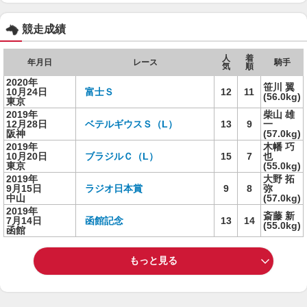
競走成績
人
着
年月日
レース
騎手
気
順
2020年
笹川 翼
10月24日
富士Ｓ
12
11
(56.0kg)
東京
2019年
柴山 雄
12月28日
ベテルギウスＳ（L）
13
9
一
阪神
(57.0kg)
2019年
木幡 巧
10月20日
ブラジルＣ（L）
15
7
也
東京
(55.0kg)
2019年
大野 拓
9月15日
ラジオ日本賞
9
8
弥
中山
(57.0kg)
2019年
斎藤 新
7月14日
函館記念
13
14
(55.0kg)
函館
もっと見る