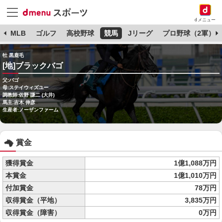
dメニュー
球
MLB
ゴルフ
高校野球
競馬
Jリーグ
プロ野球（2軍）
牡 黒鹿毛
[地]ブラックバゴ
父:バゴ
母:ステイウィズユー
調教師:佐野 謙二 (大井)
馬主:吉木 伸彦
生産者:ノーザンファーム
賞金
獲得賞金
1億1,088万円
本賞金
1億1,010万円
付加賞金
78万円
収得賞金（平地）
3,835万円
収得賞金（障害）
0万円