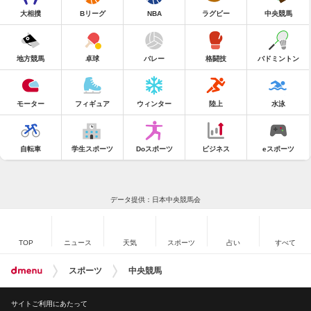
大相撲
Bリーグ
NBA
ラグビー
中央競馬
地方競馬
卓球
バレー
格闘技
バドミントン
モーター
フィギュア
ウィンター
陸上
水泳
自転車
学生スポーツ
Doスポーツ
ビジネス
eスポーツ
データ提供：日本中央競馬会
TOP
ニュース
天気
スポーツ
占い
すべて
スポーツ
中央競馬
サイトご利用にあたって