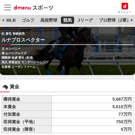
dメニュー
球
MLB
ゴルフ
高校野球
競馬
Jリーグ
プロ野球（2軍）
牡 鹿毛 登録抹消
ルナプロスペクター
父:カンパニー
母:ムーンフェイズ
調教師:金成 貴史 (美浦)
馬主:有限会社 サンデーレーシング
生産者:ノーザンファーム
賞金
獲得賞金
5,687万円
本賞金
5,610万円
付加賞金
77万円
収得賞金（平地）
750万円
収得賞金（障害）
0万円