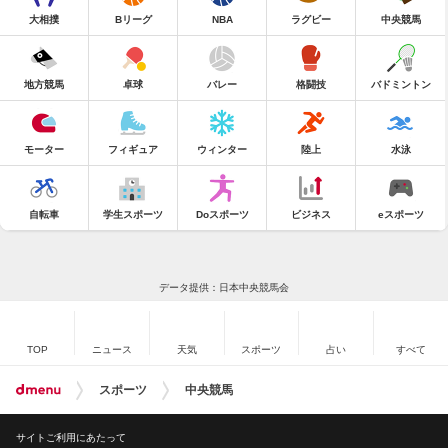
大相撲
Bリーグ
NBA
ラグビー
中央競馬
地方競馬
卓球
バレー
格闘技
バドミントン
モーター
フィギュア
ウィンター
陸上
水泳
自転車
学生スポーツ
Doスポーツ
ビジネス
eスポーツ
データ提供：日本中央競馬会
TOP
ニュース
天気
スポーツ
占い
すべて
スポーツ
中央競馬
サイトご利用にあたって