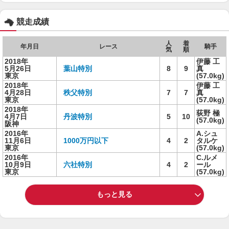
競走成績
人
着
年月日
レース
騎手
気
順
2018年
伊藤 工
5月26日
葉山特別
8
9
真
東京
(57.0kg)
2018年
伊藤 工
4月28日
秩父特別
7
7
真
東京
(57.0kg)
2018年
荻野 極
4月7日
丹波特別
5
10
(57.0kg)
阪神
2016年
A.シュ
11月6日
1000万円以下
4
2
タルケ
東京
(57.0kg)
2016年
C.ルメ
10月9日
六社特別
4
2
ール
東京
(57.0kg)
もっと見る