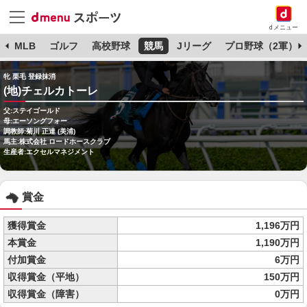
dメニュー
球
MLB
ゴルフ
高校野球
競馬
Jリーグ
プロ野球（2軍）
牝 栗毛 登録抹消
(地)チェルカトーレ
父:ステイゴールド
母:エーソングフォー
調教師:菊川 正達 (美浦)
馬主:株式会社 ロードホースクラブ
生産者:エクセルマネジメント
賞金
獲得賞金
1,196万円
本賞金
1,190万円
付加賞金
6万円
収得賞金（平地）
150万円
収得賞金（障害）
0万円