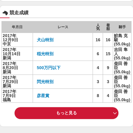
競走成績
人
着
年月日
レース
騎手
気
順
2017年
鮫島 克
12月9日
犬山特別
16
16
駿
中京
(55.0kg)
2017年
吉田 隼
10月14日
稲光特別
6
15
人
新潟
(55.0kg)
2017年
柴田 善
8月20日
500万円以下
4
9
臣
新潟
(55.0kg)
2017年
柴田 善
7月29日
閃光特別
3
3
臣
新潟
(55.0kg)
2017年
柴田 善
7月9日
彦星賞
8
4
臣
福島
(55.0kg)
もっと見る