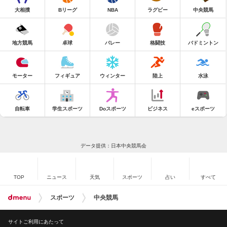
大相撲
Bリーグ
NBA
ラグビー
中央競馬
地方競馬
卓球
バレー
格闘技
バドミントン
モーター
フィギュア
ウィンター
陸上
水泳
自転車
学生スポーツ
Doスポーツ
ビジネス
eスポーツ
データ提供：日本中央競馬会
TOP
ニュース
天気
スポーツ
占い
すべて
スポーツ
中央競馬
サイトご利用にあたって