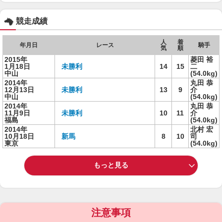
競走成績
人
着
年月日
レース
騎手
気
順
2015年
菱田 裕
1月18日
未勝利
14
15
二
中山
(54.0kg)
2014年
丸田 恭
12月13日
未勝利
13
9
介
中山
(54.0kg)
2014年
丸田 恭
11月9日
未勝利
10
11
介
福島
(54.0kg)
2014年
北村 宏
10月18日
新馬
8
10
司
東京
(54.0kg)
もっと見る
注意事項