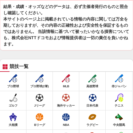
結果・成績・オッズなどのデータは、必ず主催者発行のものと照合
し確認してください。
本サイトのページ上に掲載されている情報の内容に関しては万全を
期しておりますが、その内容の正確性および安全性を保証するもの
ではありません。 当該情報に基づいて被ったいかなる損害について
も、株式会社NTTドコモおよび情報提供者は一切の責任を負いかね
ます。
競技一覧
プロ野球
プロ野球(2軍)
MLB
高校野球
侍ジャパン
ゴルフ
Jリーグ
海外サッカー
日本代表
テニス
大相撲
Bリーグ
NBA
ラグビー
中央競馬