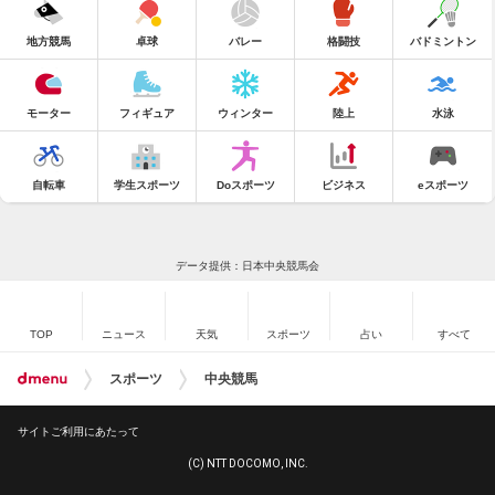
地方競馬
卓球
バレー
格闘技
バドミントン
モーター
フィギュア
ウィンター
陸上
水泳
自転車
学生スポーツ
Doスポーツ
ビジネス
eスポーツ
データ提供：日本中央競馬会
TOP
ニュース
天気
スポーツ
占い
すべて
スポーツ
中央競馬
サイトご利用にあたって
(C) NTT DOCOMO, INC.