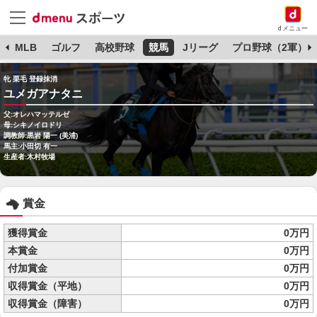
dメニュー
球
MLB
ゴルフ
高校野球
競馬
Jリーグ
プロ野球（2軍）
牝 栗毛 登録抹消
ユメガアナタニ
父:オレハマッテルゼ
母:シキノイロドリ
調教師:黒岩 陽一 (美浦)
馬主:小田切 有一
生産者:木村牧場
賞金
獲得賞金
0万円
本賞金
0万円
付加賞金
0万円
収得賞金（平地）
0万円
収得賞金（障害）
0万円