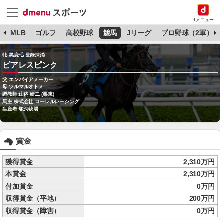
dメニュー
球
MLB
ゴルフ
高校野球
競馬
Jリーグ
プロ野球（2軍）
牝 黒鹿毛 登録抹消
ピアレスピンク
父:エンパイアメーカー
母:ツルマルオトメ
調教師:山内 研二 (栗東)
馬主:株式会社 ローレルレーシング
生産者:駿河牧場
賞金
獲得賞金
2,310万円
本賞金
2,310万円
付加賞金
0万円
収得賞金（平地）
200万円
収得賞金（障害）
0万円