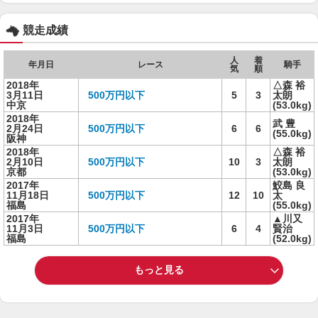
競走成績
人
着
年月日
レース
騎手
気
順
2018年
△森 裕
3月11日
500万円以下
5
3
太朗
中京
(53.0kg)
2018年
武 豊
2月24日
500万円以下
6
6
(55.0kg)
阪神
2018年
△森 裕
2月10日
500万円以下
10
3
太朗
京都
(53.0kg)
2017年
鮫島 良
11月18日
500万円以下
12
10
太
福島
(55.0kg)
2017年
▲川又
11月3日
500万円以下
6
4
賢治
福島
(52.0kg)
もっと見る