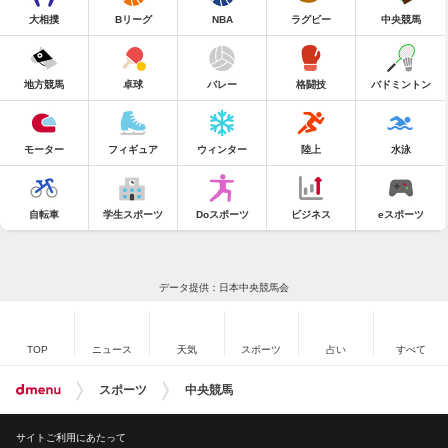
大相撲
Bリーグ
NBA
ラグビー
中央競馬
地方競馬
卓球
バレー
格闘技
バドミントン
モーター
フィギュア
ウィンター
陸上
水泳
自転車
学生スポーツ
Doスポーツ
ビジネス
eスポーツ
データ提供：日本中央競馬会
TOP
ニュース
天気
スポーツ
占い
すべて
スポーツ
中央競馬
サイトご利用にあたって