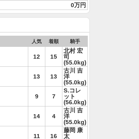
0万円
人気
着順
騎手
北村 宏
12
15
司
(55.0kg)
古川 吉
13
13
洋
(55.0kg)
S.コレ
9
7
ット
(56.0kg)
古川 吉
14
4
洋
(55.0kg)
藤岡 康
11
16
太