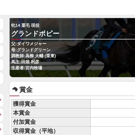
牝14 栗毛 現役
グランドポピー
父:ダイワメジャー
母:グランドグリーン
調教師:高柳 大輔 (栗東)
馬主:田畑 利彦
生産者:宮内牧場
賞金
獲得賞金
本賞金
付加賞金
収得賞金（平地）