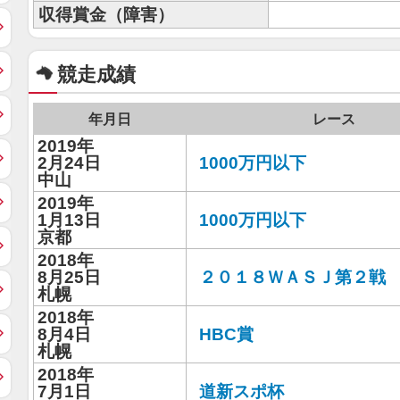
収得賞金（障害）
競走成績
年月日
レース
2019年
2月24日
1000万円以下
中山
2019年
1月13日
1000万円以下
京都
2018年
8月25日
２０１８ＷＡＳＪ第２戦
札幌
2018年
8月4日
HBC賞
札幌
2018年
7月1日
道新スポ杯