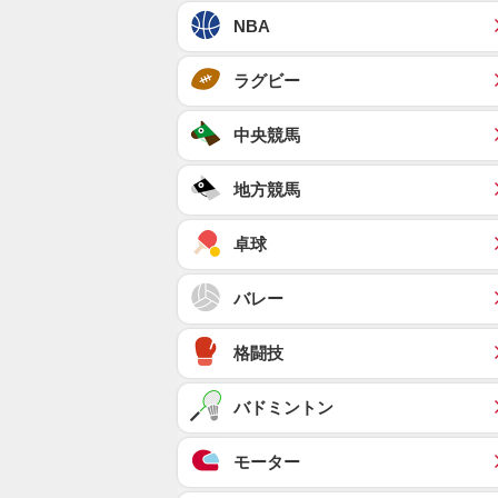
NBA
ラグビー
中央競馬
地方競馬
卓球
バレー
格闘技
バドミントン
モーター