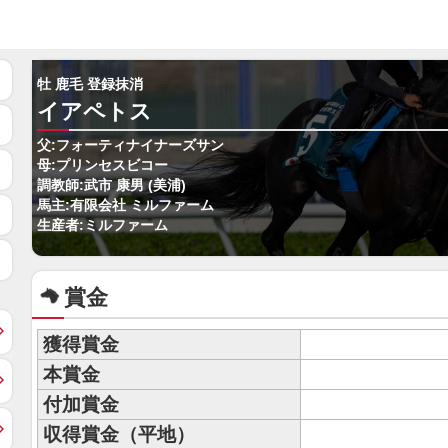
牡 鹿毛 登録抹消
イアペトス
父:フォーティナイナーズサン
母:プリンセスビコー
調教師:武市 康男 (美浦)
馬主:有限会社 ミルファーム
生産者:ミルファーム
賞金
獲得賞金
本賞金
付加賞金
収得賞金（平地）