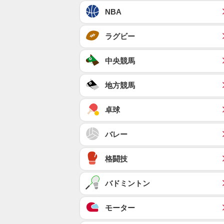
NBA
ラグビー
中央競馬
地方競馬
卓球
バレー
格闘技
バドミントン
モーター