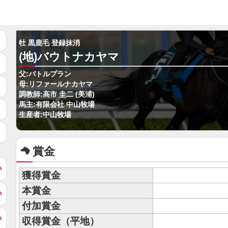
牡 黒鹿毛 登録抹消
(地)バウトナカヤマ
父:バトルプラン
母:リファールナカヤマ
調教師:高市 圭二 (美浦)
馬主:有限会社 中山牧場
生産者:中山牧場
賞金
獲得賞金
本賞金
付加賞金
収得賞金（平地）