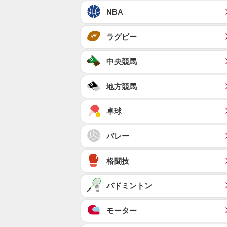
NBA
ラグビー
中央競馬
地方競馬
卓球
バレー
格闘技
バドミントン
モーター