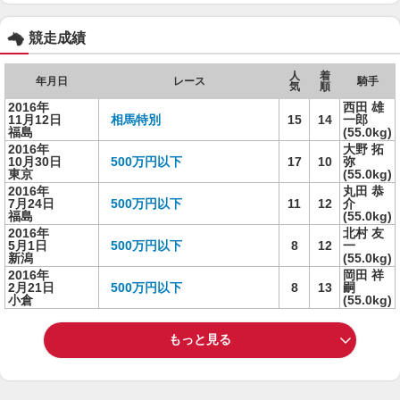
競走成績
人
着
年月日
レース
騎手
気
順
2016年
西田 雄
11月12日
相馬特別
15
14
一郎
福島
(55.0kg)
2016年
大野 拓
10月30日
500万円以下
17
10
弥
東京
(55.0kg)
2016年
丸田 恭
7月24日
500万円以下
11
12
介
福島
(55.0kg)
2016年
北村 友
5月1日
500万円以下
8
12
一
新潟
(55.0kg)
2016年
岡田 祥
2月21日
500万円以下
8
13
嗣
小倉
(55.0kg)
もっと見る