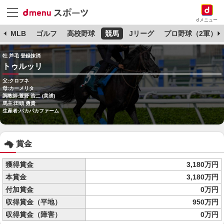
dメニュー
球
MLB
ゴルフ
高校野球
競馬
Jリーグ
プロ野球（2軍）
牡 芦毛 登録抹消
トゥルッリ
父:クロフネ
母:カーメリタ
調教師:萱野 浩二 (美浦)
馬主:田頭 勇貴
生産者:パカパカファーム
賞金
獲得賞金
3,180万円
本賞金
3,180万円
付加賞金
0万円
収得賞金（平地）
950万円
収得賞金（障害）
0万円