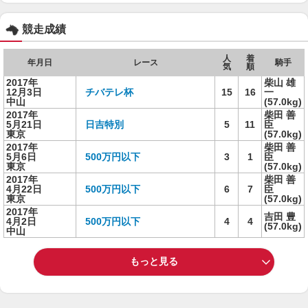
競走成績
人
着
年月日
レース
騎手
気
順
2017年
柴山 雄
12月3日
チバテレ杯
15
16
一
中山
(57.0kg)
2017年
柴田 善
5月21日
日吉特別
5
11
臣
東京
(57.0kg)
2017年
柴田 善
5月6日
500万円以下
3
1
臣
東京
(57.0kg)
2017年
柴田 善
4月22日
500万円以下
6
7
臣
東京
(57.0kg)
2017年
吉田 豊
4月2日
500万円以下
4
4
(57.0kg)
中山
もっと見る