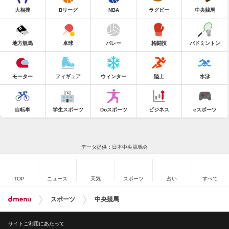
大相撲
Bリーグ
NBA
ラグビー
中央競馬
地方競馬
卓球
バレー
格闘技
バドミントン
モーター
フィギュア
ウィンター
陸上
水泳
自転車
学生スポーツ
Doスポーツ
ビジネス
eスポーツ
データ提供：日本中央競馬会
TOP
ニュース
天気
スポーツ
占い
すべて
スポーツ
中央競馬
サイトご利用にあたって