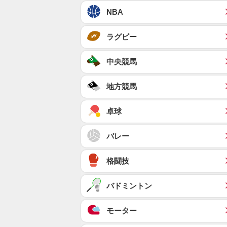
NBA
ラグビー
中央競馬
地方競馬
卓球
バレー
格闘技
バドミントン
モーター