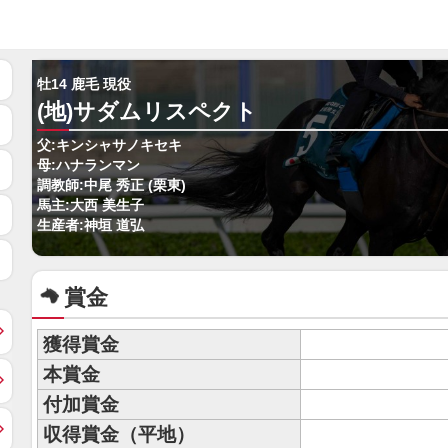
牡14 鹿毛 現役
(地)サダムリスペクト
父:キンシャサノキセキ
母:ハナランマン
調教師:中尾 秀正 (栗東)
馬主:大西 美生子
生産者:神垣 道弘
賞金
獲得賞金
本賞金
付加賞金
収得賞金（平地）