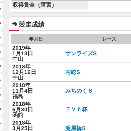
収得賞金（障害）
競走成績
年月日
レース
2019年
1月13日
サンライズS
中山
2018年
12月16日
南総S
中山
2018年
11月4日
みちのくＳ
福島
2018年
6月30日
ＴＶｈ杯
函館
2018年
3月25日
淀屋橋S