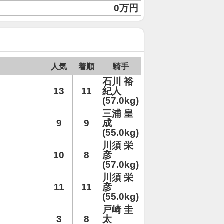
0万円
人気
着順
騎手
石川 裕
13
11
紀人
(57.0kg)
三浦 皇
9
9
成
(55.0kg)
川須 栄
10
8
彦
(57.0kg)
川須 栄
11
11
彦
(55.0kg)
戸崎 圭
3
8
太