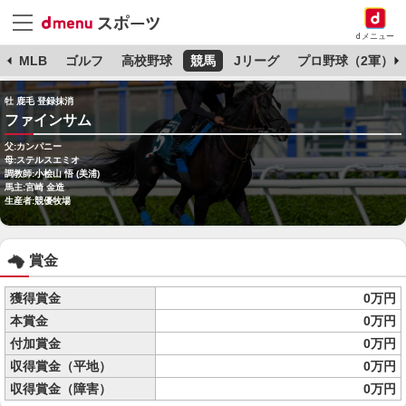
dメニュー
球
MLB
ゴルフ
高校野球
競馬
Jリーグ
プロ野球（2軍）
牡 鹿毛 登録抹消
ファインサム
父:カンパニー
母:ステルスエミオ
調教師:小桧山 悟 (美浦)
馬主:宮崎 金造
生産者:競優牧場
賞金
獲得賞金
0万円
本賞金
0万円
付加賞金
0万円
収得賞金（平地）
0万円
収得賞金（障害）
0万円