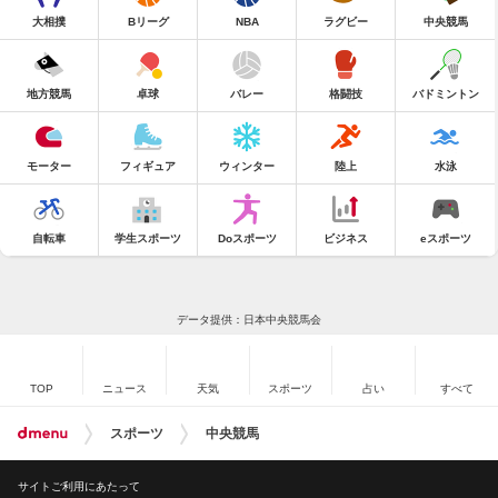
大相撲
Bリーグ
NBA
ラグビー
中央競馬
地方競馬
卓球
バレー
格闘技
バドミントン
モーター
フィギュア
ウィンター
陸上
水泳
自転車
学生スポーツ
Doスポーツ
ビジネス
eスポーツ
データ提供：日本中央競馬会
TOP
ニュース
天気
スポーツ
占い
すべて
スポーツ
中央競馬
サイトご利用にあたって