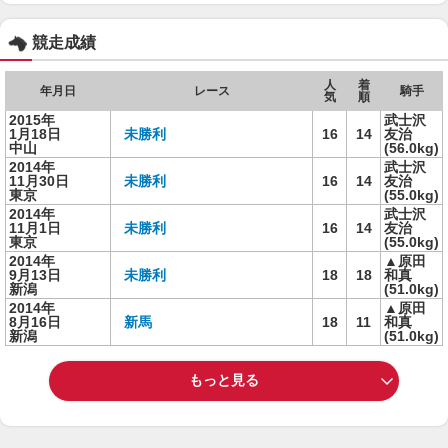
競走成績
人
着
年月日
レース
騎手
気
順
2015年
武士沢
1月18日
未勝利
16
14
友治
中山
(56.0kg)
2014年
武士沢
11月30日
未勝利
16
14
友治
東京
(55.0kg)
2014年
武士沢
11月1日
未勝利
16
14
友治
東京
(55.0kg)
2014年
▲原田
9月13日
未勝利
18
18
和真
新潟
(51.0kg)
2014年
▲原田
8月16日
新馬
18
11
和真
新潟
(51.0kg)
もっと見る