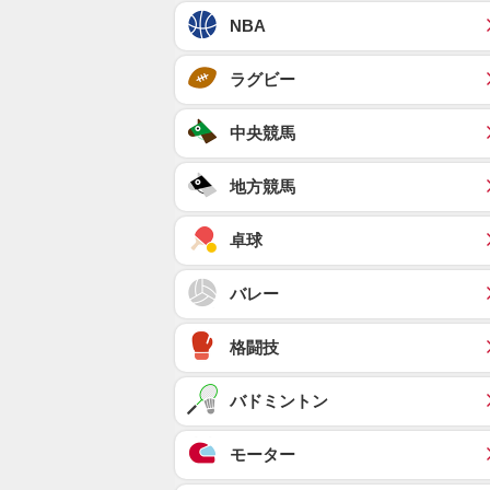
NBA
ラグビー
中央競馬
地方競馬
卓球
バレー
格闘技
バドミントン
モーター