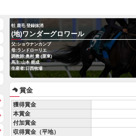
牡 鹿毛 登録抹消
(地)ワンダーグロワール
父:ショウナンカンプ
母:ランドローリエ
調教師:奥村 豊 (栗東)
馬主:山本 能成
生産者:日西牧場
賞金
獲得賞金
本賞金
付加賞金
収得賞金（平地）