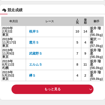
競走成績
人
着
年月日
レース
騎手
気
順
2020年
坂井 瑠
2月2日
根岸Ｓ
10
14
星
東京
(56.0kg)
2019年
菊沢 一
11月17日
霜月Ｓ
5
4
樹
東京
(57.0kg)
2019年
坂井 瑠
11月9日
武蔵野Ｓ
7
9
星
東京
(56.0kg)
2019年
坂井 瑠
8月11日
エルムＳ
8
11
星
札幌
(56.0kg)
2019年
坂井 瑠
5月25日
欅Ｓ
4
2
星
東京
(59.0kg)
もっと見る