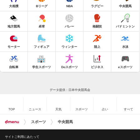
大相撲
Bリーグ
NBA
ラグビー
中央競馬
地方競馬
卓球
バレー
格闘技
バドミントン
モーター
フィギュア
ウィンター
陸上
水泳
自転車
学生スポーツ
Doスポーツ
ビジネス
eスポーツ
データ提供：日本中央競馬会
TOP
ニュース
天気
スポーツ
占い
すべて
スポーツ
中央競馬
サイトご利用にあたって