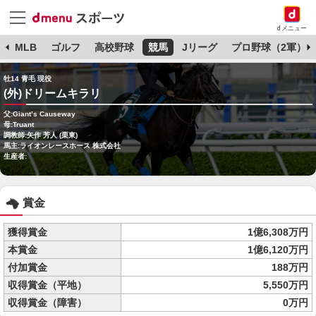
dメニュー
球
MLB
ゴルフ
高校野球
競馬
Jリーグ
プロ野球（2軍）
牡14 青毛 現役
(外)ドリームキラリ
父:Giant’s Causeway
母:Truant
調教師:矢作 芳人 (栗東)
馬主:ライオンレースホース 株式会社
生産者:
賞金
獲得賞金
1億6,308万円
本賞金
1億6,120万円
付加賞金
188万円
収得賞金（平地）
5,550万円
収得賞金（障害）
0万円