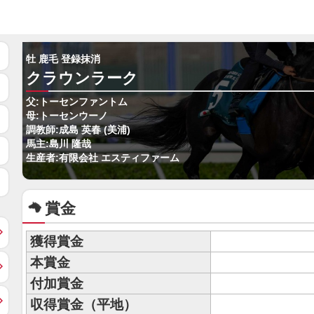
牡 鹿毛 登録抹消
クラウンラーク
父:トーセンファントム
母:トーセンウーノ
調教師:成島 英春 (美浦)
馬主:島川 隆哉
生産者:有限会社 エスティファーム
賞金
獲得賞金
本賞金
付加賞金
収得賞金（平地）