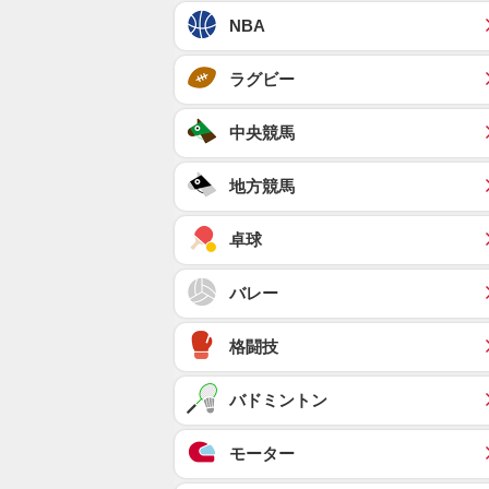
NBA
ラグビー
中央競馬
地方競馬
卓球
バレー
格闘技
バドミントン
モーター