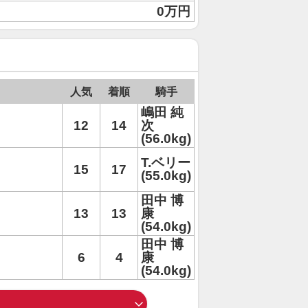
0万円
人気
着順
騎手
嶋田 純
12
14
次
(56.0kg)
T.ベリー
15
17
(55.0kg)
田中 博
13
13
康
(54.0kg)
田中 博
6
4
康
(54.0kg)