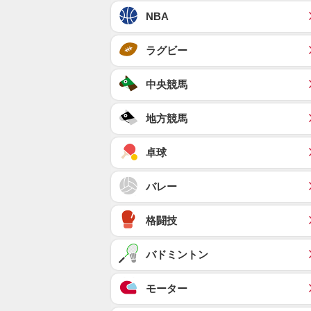
NBA
ラグビー
中央競馬
地方競馬
卓球
バレー
格闘技
バドミントン
モーター