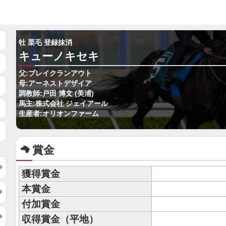
牡 栗毛 登録抹消
キューノキセキ
父:ブレイクランアウト
母:アーネストデザイア
調教師:戸田 博文 (美浦)
馬主:株式会社 ジェイアール
生産者:オリオンファーム
賞金
獲得賞金
本賞金
付加賞金
収得賞金（平地）