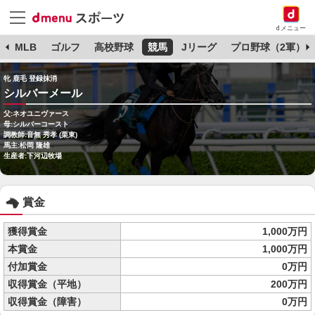
dメニュー
球
MLB
ゴルフ
高校野球
競馬
Jリーグ
プロ野球（2軍）
牝 鹿毛 登録抹消
シルバーメール
父:ネオユニヴァース
母:シルバーコースト
調教師:音無 秀孝 (栗東)
馬主:松岡 隆雄
生産者:下河辺牧場
賞金
獲得賞金
1,000万円
本賞金
1,000万円
付加賞金
0万円
収得賞金（平地）
200万円
収得賞金（障害）
0万円