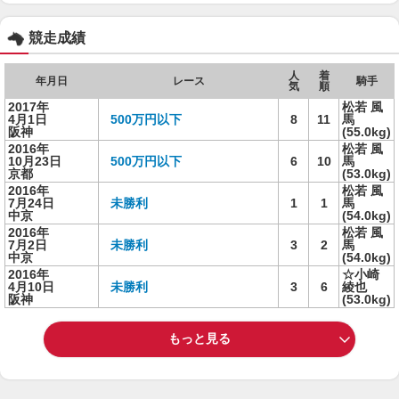
競走成績
人
着
年月日
レース
騎手
気
順
2017年
松若 風
4月1日
500万円以下
8
11
馬
阪神
(55.0kg)
2016年
松若 風
10月23日
500万円以下
6
10
馬
京都
(53.0kg)
2016年
松若 風
7月24日
未勝利
1
1
馬
中京
(54.0kg)
2016年
松若 風
7月2日
未勝利
3
2
馬
中京
(54.0kg)
2016年
☆小崎
4月10日
未勝利
3
6
綾也
阪神
(53.0kg)
もっと見る