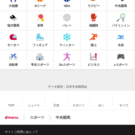
大相撲
Bリーグ
NBA
ラグビー
中央競馬
地方競馬
卓球
バレー
格闘技
バドミントン
モーター
フィギュア
ウィンター
陸上
水泳
自転車
学生スポーツ
Doスポーツ
ビジネス
eスポーツ
データ提供：日本中央競馬会
TOP
ニュース
天気
スポーツ
占い
すべて
スポーツ
中央競馬
サイトご利用にあたって