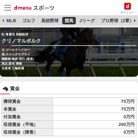
dメニュー
球
MLB
ゴルフ
高校野球
競馬
Jリーグ
プロ野球（2軍）
牡 青鹿毛 登録抹消
クリノマルボルク
父:ゴールドヘイロー
母:クイックリプライ
調教師:南井 克巳 (栗東)
馬主:栗本 博晴
生産者:三輪牧場
賞金
獲得賞金
75万円
本賞金
75万円
付加賞金
0万円
収得賞金（平地）
200万円
収得賞金（障害）
0万円