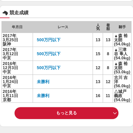
競走成績
人
着
年月日
レース
騎手
気
順
2017年
▲森 裕
3月25日
500万円以下
13
13
太朗
阪神
(54.0kg)
2017年
▲三津
3月12日
500万円以下
15
8
谷 隼人
中京
(54.0kg)
2016年
▲森 裕
12月3日
500万円以下
12
8
太朗
中京
(53.0kg)
2016年
古川 吉
1月24日
未勝利
13
12
洋
中京
(56.0kg)
2016年
△城戸
1月11日
未勝利
16
11
義政
京都
(54.0kg)
もっと見る