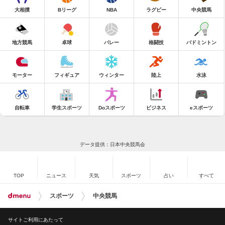
大相撲
Bリーグ
NBA
ラグビー
中央競馬
地方競馬
卓球
バレー
格闘技
バドミントン
モーター
フィギュア
ウィンター
陸上
水泳
自転車
学生スポーツ
Doスポーツ
ビジネス
eスポーツ
データ提供：日本中央競馬会
TOP
ニュース
天気
スポーツ
占い
すべて
スポーツ
中央競馬
サイトご利用にあたって