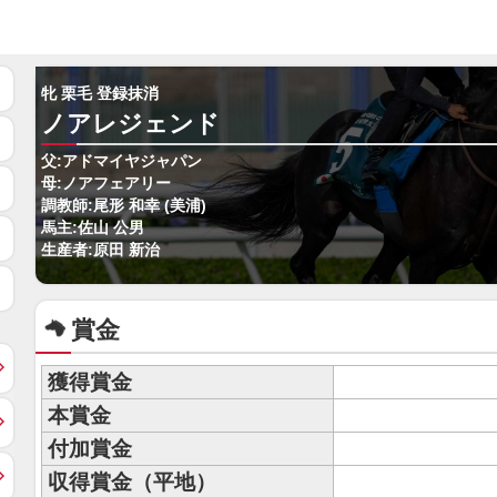
牝 栗毛 登録抹消
ノアレジェンド
父:アドマイヤジャパン
母:ノアフェアリー
調教師:尾形 和幸 (美浦)
馬主:佐山 公男
生産者:原田 新治
賞金
獲得賞金
本賞金
付加賞金
収得賞金（平地）