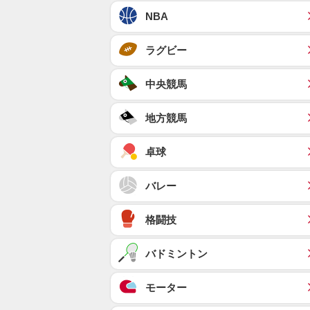
NBA
ラグビー
中央競馬
地方競馬
卓球
バレー
格闘技
バドミントン
モーター