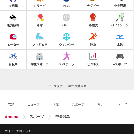
大相撲
Bリーグ
NBA
ラグビー
中央競馬
地方競馬
卓球
バレー
格闘技
バドミントン
モーター
フィギュア
ウィンター
陸上
水泳
自転車
学生スポーツ
Doスポーツ
ビジネス
eスポーツ
データ提供：日本中央競馬会
TOP
ニュース
天気
スポーツ
占い
すべて
スポーツ
中央競馬
サイトご利用にあたって