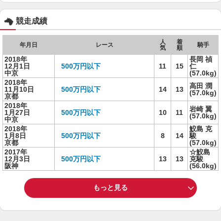
競走成績
人
着
年月日
レース
騎手
気
順
2018年
長岡 禎
12月1日
500万円以下
11
15
仁
中京
(57.0kg)
2018年
高田 潤
11月10日
500万円以下
14
13
(57.0kg)
京都
2018年
岩崎 翼
1月27日
500万円以下
10
11
(57.0kg)
中京
2018年
鮫島 克
1月8日
500万円以下
8
14
駿
京都
(57.0kg)
2017年
☆鮫島
12月3日
500万円以下
13
13
克駿
阪神
(56.0kg)
もっと見る