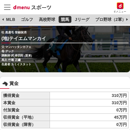
dメニュー
球
MLB
ゴルフ
高校野球
競馬
Jリーグ
プロ野球（2軍）
牡 黒鹿毛 登録抹消
(地)テイエムマンカイ
父:マンハッタンカフェ
母:デック
調教師:武 幸四郎 (栗東)
馬主:竹園 正繼
生産者:カミイスタット
賞金
獲得賞金
310万円
本賞金
310万円
付加賞金
0万円
収得賞金（平地）
45万円
収得賞金（障害）
0万円