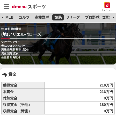
dメニュー
球
MLB
ゴルフ
高校野球
競馬
Jリーグ
プロ野球（2軍）
牡 鹿毛 登録抹消
(地)アリエルバローズ
父:ハーツクライ
母:エシュクアルバー
調教師:尾形 和幸 (美浦)
馬主:猪熊 広次
生産者:川島牧場
賞金
獲得賞金
216万円
本賞金
216万円
付加賞金
0万円
収得賞金（平地）
180万円
収得賞金（障害）
0万円