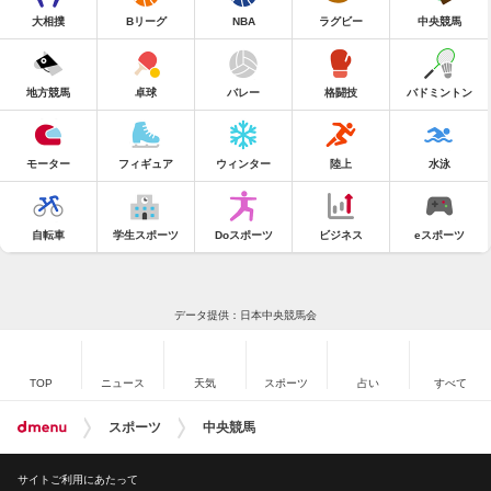
大相撲
Bリーグ
NBA
ラグビー
中央競馬
地方競馬
卓球
バレー
格闘技
バドミントン
モーター
フィギュア
ウィンター
陸上
水泳
自転車
学生スポーツ
Doスポーツ
ビジネス
eスポーツ
データ提供：日本中央競馬会
TOP
ニュース
天気
スポーツ
占い
すべて
スポーツ
中央競馬
サイトご利用にあたって