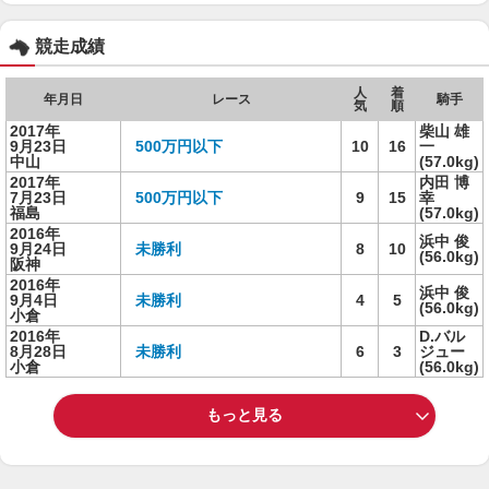
競走成績
人
着
年月日
レース
騎手
気
順
2017年
柴山 雄
9月23日
500万円以下
10
16
一
中山
(57.0kg)
2017年
内田 博
7月23日
500万円以下
9
15
幸
福島
(57.0kg)
2016年
浜中 俊
9月24日
未勝利
8
10
(56.0kg)
阪神
2016年
浜中 俊
9月4日
未勝利
4
5
(56.0kg)
小倉
2016年
D.バル
8月28日
未勝利
6
3
ジュー
小倉
(56.0kg)
もっと見る