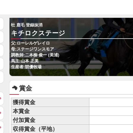
牡 鹿毛 登録抹消
キチロクステージ
父:ローレルゲレイロ
母:ステージワンスモア
調教師:二本柳 俊一 (美浦)
馬主:山本 正美
生産者:競優牧場
賞金
獲得賞金
本賞金
付加賞金
収得賞金（平地）