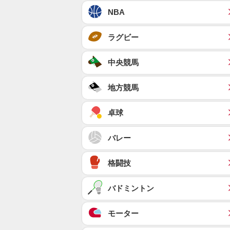
NBA
ラグビー
中央競馬
地方競馬
卓球
バレー
格闘技
バドミントン
モーター