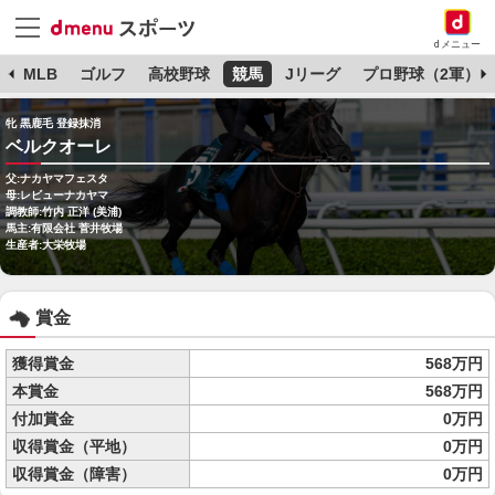
dメニュー
球
MLB
ゴルフ
高校野球
競馬
Jリーグ
プロ野球（2軍）
牝 黒鹿毛 登録抹消
ベルクオーレ
父:ナカヤマフェスタ
母:レビューナカヤマ
調教師:竹内 正洋 (美浦)
馬主:有限会社 菅井牧場
生産者:大栄牧場
賞金
獲得賞金
568万円
本賞金
568万円
付加賞金
0万円
収得賞金（平地）
0万円
収得賞金（障害）
0万円