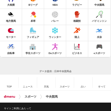
大相撲
Bリーグ
NBA
ラグビー
中央競馬
地方競馬
卓球
バレー
格闘技
バドミントン
モーター
フィギュア
ウィンター
陸上
水泳
自転車
学生スポーツ
Doスポーツ
ビジネス
eスポーツ
データ提供：日本中央競馬会
TOP
ニュース
天気
スポーツ
占い
すべて
スポーツ
中央競馬
サイトご利用にあたって