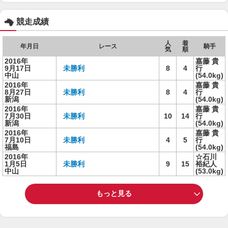
競走成績
人
着
年月日
レース
騎手
気
順
2016年
嘉藤 貴
9月17日
未勝利
8
4
行
中山
(54.0kg)
2016年
嘉藤 貴
8月27日
未勝利
8
4
行
新潟
(54.0kg)
2016年
嘉藤 貴
7月30日
未勝利
10
14
行
新潟
(54.0kg)
2016年
嘉藤 貴
7月10日
未勝利
4
5
行
福島
(54.0kg)
2016年
☆石川
1月5日
未勝利
9
15
裕紀人
中山
(53.0kg)
もっと見る