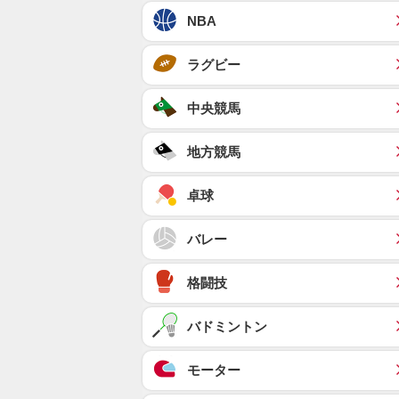
NBA
ラグビー
中央競馬
地方競馬
卓球
バレー
格闘技
バドミントン
モーター