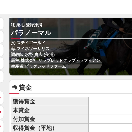
牝 栗毛 登録抹消
パラノーマル
父:ステイゴールド
母:マイネソーサリス
調教師:水野 貴広 (美浦)
馬主:株式会社 サラブレッドクラブ・ラフィアン
生産者:ビッグレッドファーム
賞金
獲得賞金
本賞金
付加賞金
収得賞金（平地）