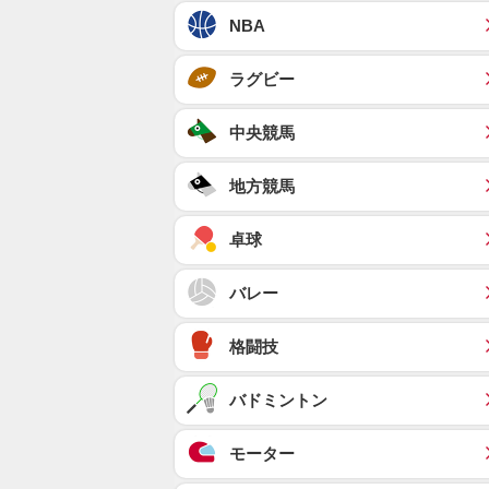
NBA
ラグビー
中央競馬
地方競馬
卓球
バレー
格闘技
バドミントン
モーター