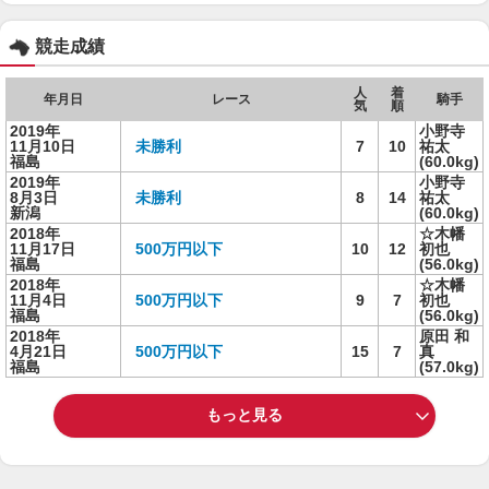
競走成績
人
着
年月日
レース
騎手
気
順
2019年
小野寺
11月10日
未勝利
7
10
祐太
福島
(60.0kg)
2019年
小野寺
8月3日
未勝利
8
14
祐太
新潟
(60.0kg)
2018年
☆木幡
11月17日
500万円以下
10
12
初也
福島
(56.0kg)
2018年
☆木幡
11月4日
500万円以下
9
7
初也
福島
(56.0kg)
2018年
原田 和
4月21日
500万円以下
15
7
真
福島
(57.0kg)
もっと見る