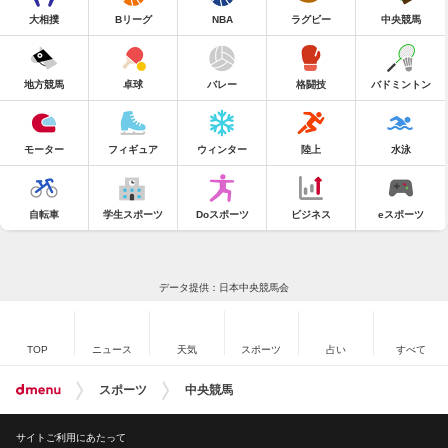
大相撲
Bリーグ
NBA
ラグビー
中央競馬
地方競馬
卓球
バレー
格闘技
バドミントン
モーター
フィギュア
ウィンター
陸上
水泳
自転車
学生スポーツ
Doスポーツ
ビジネス
eスポーツ
データ提供：日本中央競馬会
TOP
ニュース
天気
スポーツ
占い
すべて
スポーツ
中央競馬
サイトご利用にあたって