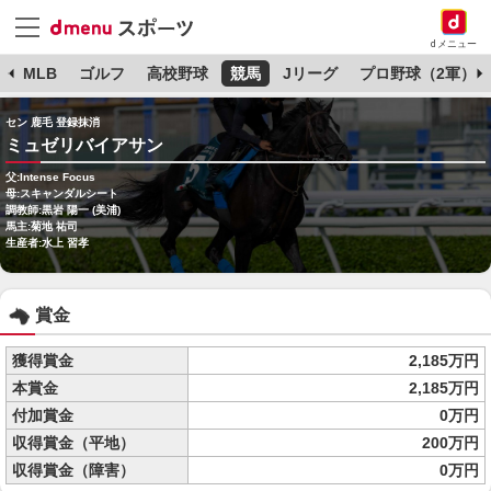
dメニュー
球
MLB
ゴルフ
高校野球
競馬
Jリーグ
プロ野球（2軍）
セン 鹿毛 登録抹消
ミュゼリバイアサン
父:Intense Focus
母:スキャンダルシート
調教師:黒岩 陽一 (美浦)
馬主:菊地 祐司
生産者:水上 習孝
賞金
獲得賞金
2,185万円
本賞金
2,185万円
付加賞金
0万円
収得賞金（平地）
200万円
収得賞金（障害）
0万円