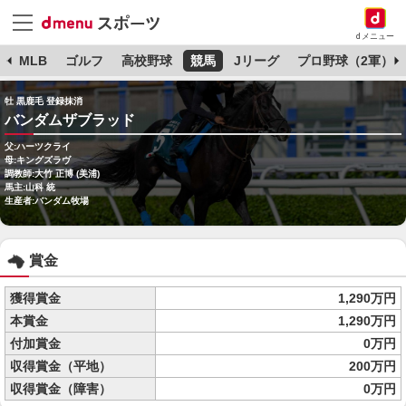
dメニュー
球
MLB
ゴルフ
高校野球
競馬
Jリーグ
プロ野球（2軍）
牡 黒鹿毛 登録抹消
バンダムザブラッド
父:ハーツクライ
母:キングズラヴ
調教師:大竹 正博 (美浦)
馬主:山科 統
生産者:バンダム牧場
賞金
獲得賞金
1,290万円
本賞金
1,290万円
付加賞金
0万円
収得賞金（平地）
200万円
収得賞金（障害）
0万円