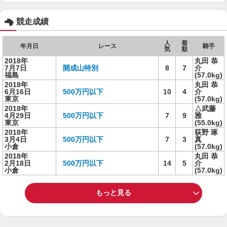
競走成績
人
着
年月日
レース
騎手
気
順
2018年
丸田 恭
7月7日
開成山特別
8
7
介
福島
(57.0kg)
2018年
丸田 恭
6月16日
500万円以下
10
4
介
東京
(57.0kg)
2018年
△武藤
4月29日
500万円以下
7
9
雅
東京
(55.0kg)
2018年
荻野 琢
3月4日
500万円以下
7
3
真
小倉
(57.0kg)
2018年
丸田 恭
2月18日
500万円以下
14
5
介
小倉
(57.0kg)
もっと見る