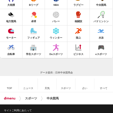
大相撲
Bリーグ
NBA
ラグビー
中央競馬
地方競馬
卓球
バレー
格闘技
バドミントン
モーター
フィギュア
ウィンター
陸上
水泳
自転車
学生スポーツ
Doスポーツ
ビジネス
eスポーツ
データ提供：日本中央競馬会
TOP
ニュース
天気
スポーツ
占い
すべて
スポーツ
中央競馬
サイトご利用にあたって