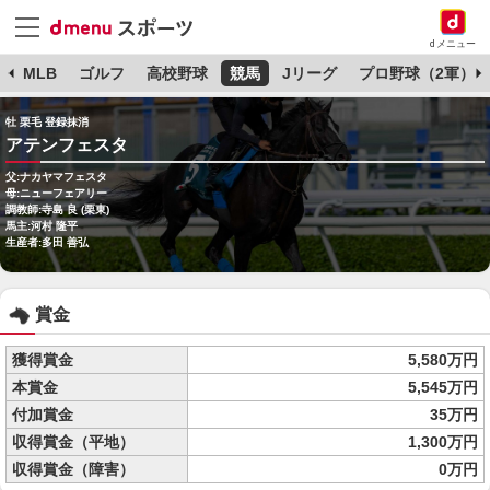
dメニュー
球
MLB
ゴルフ
高校野球
競馬
Jリーグ
プロ野球（2軍）
牡 栗毛 登録抹消
アテンフェスタ
父:ナカヤマフェスタ
母:ニューフェアリー
調教師:寺島 良 (栗東)
馬主:河村 隆平
生産者:多田 善弘
賞金
獲得賞金
5,580万円
本賞金
5,545万円
付加賞金
35万円
収得賞金（平地）
1,300万円
収得賞金（障害）
0万円