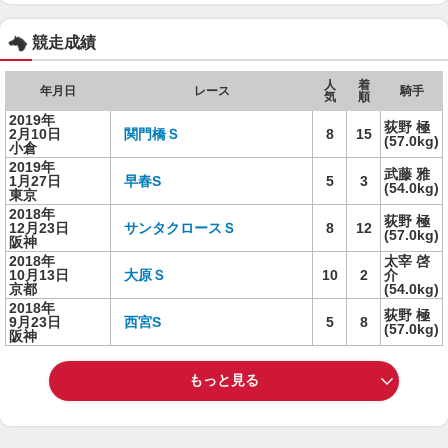
競走成績
人
着
年月日
レース
騎手
気
順
2019年
荻野 極
2月10日
関門橋Ｓ
8
15
(57.0kg)
小倉
2019年
武藤 雅
1月27日
早春S
5
3
(54.0kg)
東京
2018年
荻野 極
12月23日
サンタクロースＳ
8
12
(57.0kg)
阪神
2018年
太宰 啓
10月13日
大原Ｓ
10
2
介
京都
(54.0kg)
2018年
荻野 極
9月23日
西宮S
5
8
(57.0kg)
阪神
もっと見る