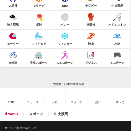
大相撲
Bリーグ
NBA
ラグビー
中央競馬
地方競馬
卓球
バレー
格闘技
バドミントン
モーター
フィギュア
ウィンター
陸上
水泳
自転車
学生スポーツ
Doスポーツ
ビジネス
eスポーツ
データ提供：日本中央競馬会
TOP
ニュース
天気
スポーツ
占い
すべて
スポーツ
中央競馬
サイトご利用にあたって