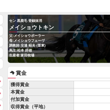
セン 黒鹿毛 登録抹消
メイショウトキン
父:メイショウボーラー
母:メイショウフェーヴ
調教師:安達 昭夫 (栗東)
馬主:松本 好雄
生産者:富田牧場
賞金
獲得賞金
本賞金
付加賞金
収得賞金（平地）