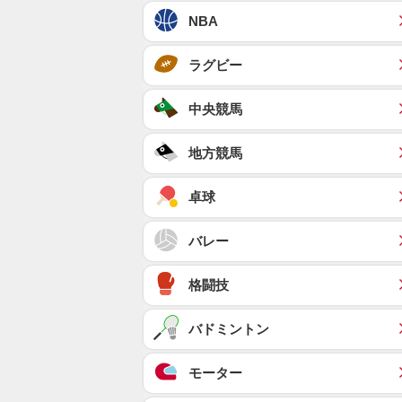
NBA
ラグビー
中央競馬
地方競馬
卓球
バレー
格闘技
バドミントン
モーター