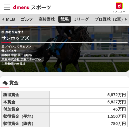
dメニュー
球
MLB
ゴルフ
高校野球
競馬
Jリーグ
プロ野球（2軍）
牡 鹿毛 登録抹消
サンホッブズ
父:メイショウサムソン
母:パピュラ
調教師:中舘 英二 (美浦)
馬主:株式会社 加藤ステーブル
生産者:日の出牧場
賞金
獲得賞金
5,872万円
本賞金
5,827万円
付加賞金
45万円
収得賞金（平地）
1,550万円
収得賞金（障害）
780万円