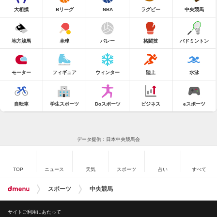
大相撲
Bリーグ
NBA
ラグビー
中央競馬
地方競馬
卓球
バレー
格闘技
バドミントン
モーター
フィギュア
ウィンター
陸上
水泳
自転車
学生スポーツ
Doスポーツ
ビジネス
eスポーツ
データ提供：日本中央競馬会
TOP
ニュース
天気
スポーツ
占い
すべて
スポーツ
中央競馬
サイトご利用にあたって