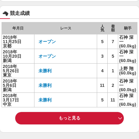
競走成績
人
着
年月日
レース
騎手
気
順
2018年
石神 深
11月25日
オープン
5
7
一
京都
(60.0kg)
2018年
石神 深
10月20日
オープン
3
5
一
新潟
(60.0kg)
2018年
上野 翔
5月26日
未勝利
4
1
(60.0kg)
東京
2018年
石神 深
5月6日
未勝利
11
2
一
新潟
(60.0kg)
2018年
石神 深
3月17日
未勝利
5
11
一
中京
(60.0kg)
もっと見る