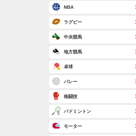
NBA
ラグビー
中央競馬
地方競馬
卓球
バレー
格闘技
バドミントン
モーター