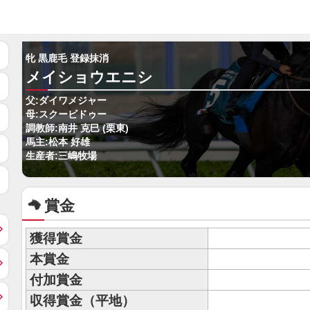
牝 黒鹿毛 登録抹消
メイショウエニシ
父:ダイワメジャー
母:スクービドゥー
調教師:南井 克巳 (栗東)
馬主:松本 好雄
生産者:三嶋牧場
賞金
獲得賞金
本賞金
付加賞金
収得賞金（平地）