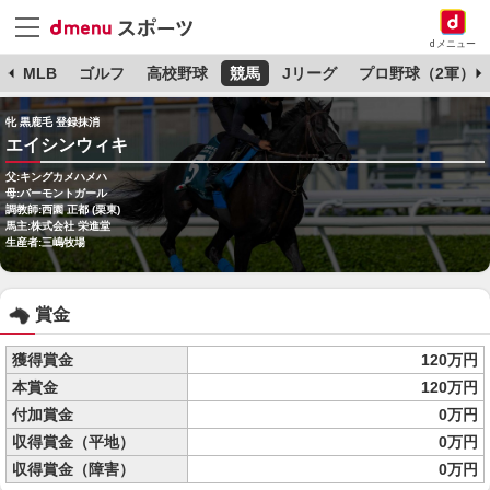
dメニュー
球
MLB
ゴルフ
高校野球
競馬
Jリーグ
プロ野球（2軍）
牝 黒鹿毛 登録抹消
エイシンウィキ
父:キングカメハメハ
母:バーモントガール
調教師:西園 正都 (栗東)
馬主:株式会社 栄進堂
生産者:三嶋牧場
賞金
獲得賞金
120万円
本賞金
120万円
付加賞金
0万円
収得賞金（平地）
0万円
収得賞金（障害）
0万円