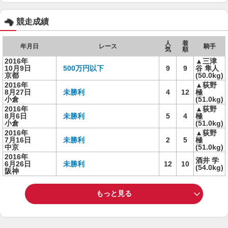
競走成績
人
着
年月日
レース
騎手
気
順
2016年
▲三津
10月9日
500万円以下
9
9
谷 隼人
京都
(50.0kg)
2016年
▲荻野
8月27日
未勝利
4
12
極
小倉
(51.0kg)
2016年
▲荻野
8月6日
未勝利
5
4
極
小倉
(51.0kg)
2016年
▲荻野
7月16日
未勝利
2
5
極
中京
(51.0kg)
2016年
酒井 学
6月26日
未勝利
12
10
(54.0kg)
阪神
もっと見る