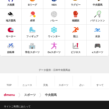
大相撲
Bリーグ
NBA
ラグビー
中央競馬
地方競馬
卓球
バレー
格闘技
バドミントン
モーター
フィギュア
ウィンター
陸上
水泳
自転車
学生スポーツ
Doスポーツ
ビジネス
eスポーツ
データ提供：日本中央競馬会
TOP
ニュース
天気
スポーツ
占い
すべて
スポーツ
中央競馬
サイトご利用にあたって