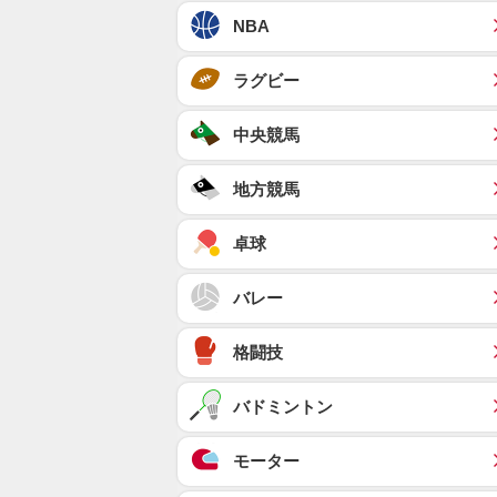
NBA
ラグビー
中央競馬
地方競馬
卓球
バレー
格闘技
バドミントン
モーター