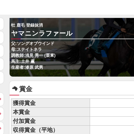
牡 鹿毛 登録抹消
ヤマニンラファール
父:ソングオブウインド
母:ステイトネラ
調教師:浅見 秀一 (栗東)
馬主:土井 薫
生産者:漆原 武男
賞金
獲得賞金
本賞金
付加賞金
収得賞金（平地）