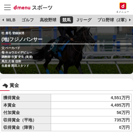
dメニュー
球
MLB
ゴルフ
高校野球
競馬
Jリーグ
プロ野球（2軍）
牡 鹿毛 登録抹消
(地)フジノパンサー
父:ベーカバド
母:キョウエイデビュー
調教師:古賀 史生 (美浦)
馬主:久保 佳和
生産者:岡田スタツド
賞金
獲得賞金
4,551万円
本賞金
4,495万円
付加賞金
56万円
収得賞金（平地）
735万円
収得賞金（障害）
0万円