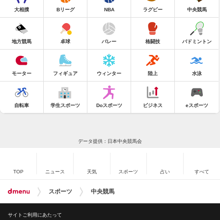
大相撲
Bリーグ
NBA
ラグビー
中央競馬
地方競馬
卓球
バレー
格闘技
バドミントン
モーター
フィギュア
ウィンター
陸上
水泳
自転車
学生スポーツ
Doスポーツ
ビジネス
eスポーツ
データ提供：日本中央競馬会
TOP
ニュース
天気
スポーツ
占い
すべて
スポーツ
中央競馬
サイトご利用にあたって