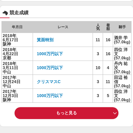
競走成績
人
着
年月日
レース
騎手
気
順
2018年
酒井 学
6月17日
箕面特別
11
16
(57.0kg)
阪神
2018年
四位 洋
4月22日
1000万円以下
3
16
文
京都
(57.0kg)
2018年
丹内 祐
3月11日
1000万円以下
10
4
次
中山
(57.0kg)
2017年
田辺 裕
12月24日
クリスマスC
3
11
信
中山
(57.0kg)
2017年
四位 洋
12月3日
1000万円以下
3
5
文
阪神
(57.0kg)
もっと見る