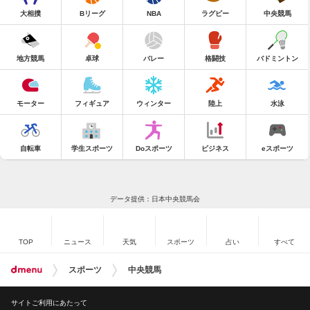
大相撲
Bリーグ
NBA
ラグビー
中央競馬
地方競馬
卓球
バレー
格闘技
バドミントン
モーター
フィギュア
ウィンター
陸上
水泳
自転車
学生スポーツ
Doスポーツ
ビジネス
eスポーツ
データ提供：日本中央競馬会
TOP
ニュース
天気
スポーツ
占い
すべて
スポーツ
中央競馬
サイトご利用にあたって