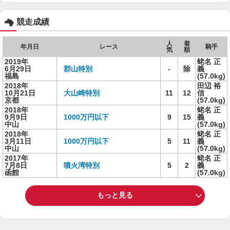
競走成績
人
着
年月日
レース
騎手
気
順
2019年
蛯名 正
6月29日
郡山特別
-
除
義
福島
(57.0kg)
2018年
田辺 裕
10月21日
大山崎特別
11
12
信
京都
(57.0kg)
2018年
蛯名 正
9月9日
1000万円以下
9
15
義
中山
(57.0kg)
2018年
蛯名 正
3月11日
1000万円以下
5
11
義
中山
(57.0kg)
2017年
蛯名 正
7月8日
噴火湾特別
5
2
義
函館
(57.0kg)
もっと見る