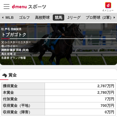
dメニュー
球
MLB
ゴルフ
高校野球
競馬
Jリーグ
プロ野球（2軍）
牡 芦毛 登録抹消
トブガゴトク
父:シニスターミニスター
母:バライロー
調教師:藤原 辰雄 (美浦)
馬主:松尾 正
生産者:グランド牧場
賞金
獲得賞金
2,787万円
本賞金
2,780万円
付加賞金
7万円
収得賞金（平地）
700万円
収得賞金（障害）
0万円