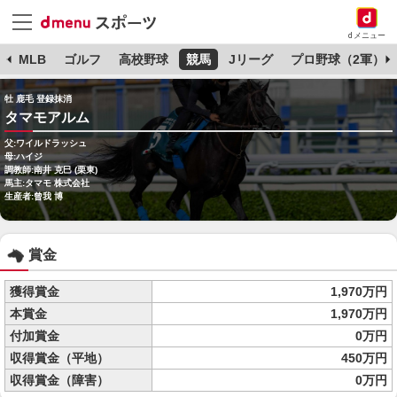
dメニュー
球
MLB
ゴルフ
高校野球
競馬
Jリーグ
プロ野球（2軍）
牡 鹿毛 登録抹消
タマモアルム
父:ワイルドラッシュ
母:ハイジ
調教師:南井 克巳 (栗東)
馬主:タマモ 株式会社
生産者:曾我 博
賞金
獲得賞金
1,970万円
本賞金
1,970万円
付加賞金
0万円
収得賞金（平地）
450万円
収得賞金（障害）
0万円