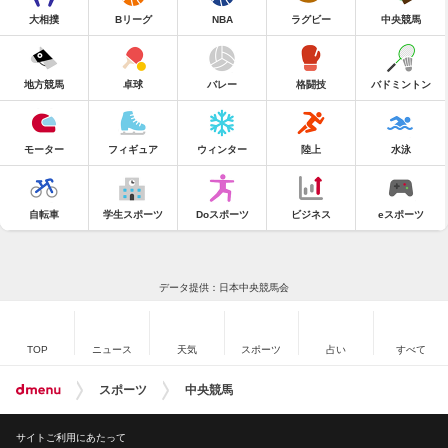
大相撲
Bリーグ
NBA
ラグビー
中央競馬
地方競馬
卓球
バレー
格闘技
バドミントン
モーター
フィギュア
ウィンター
陸上
水泳
自転車
学生スポーツ
Doスポーツ
ビジネス
eスポーツ
データ提供：日本中央競馬会
TOP
ニュース
天気
スポーツ
占い
すべて
スポーツ
中央競馬
サイトご利用にあたって