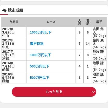
競走成績
人
着
年月日
レース
騎手
気
順
2017年
吉田 隼
3月25日
1000万円以下
9
6
人
中山
(57.0kg)
2017年
藤岡 康
3月11日
瀬戸特別
7
14
太
中京
(54.0kg)
2017年
池添 謙
1月21日
1000万円以下
7
8
一
京都
(56.0kg)
2016年
池添 謙
7月16日
500万円以下
4
1
一
函館
(54.0kg)
2016年
池添 謙
6月25日
500万円以下
1
3
一
函館
(54.0kg)
もっと見る