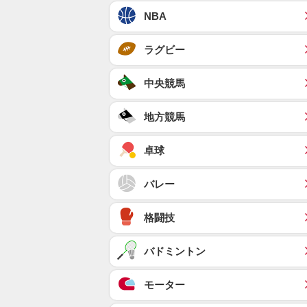
NBA
ラグビー
中央競馬
地方競馬
卓球
バレー
格闘技
バドミントン
モーター