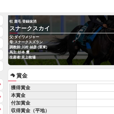
牡 鹿毛 登録抹消
スナークスカイ
父:ダイワメジャー
母:スナークスズラン
調教師:川村 禎彦 (栗東)
馬主:杉本 豊
生産者:見上牧場
賞金
獲得賞金
本賞金
付加賞金
収得賞金（平地）