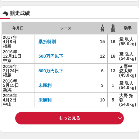
競走成績
人
着
年月日
レース
騎手
気
順
2017年
黛 弘人
4月8日
桑折特別
15
16
(55.0kg)
福島
2016年
黛 弘人
12月11日
500万円以下
12
16
(54.0kg)
中京
2016年
▲野中
7月24日
500万円以下
6
13
悠太郎
福島
(49.0kg)
2016年
黛 弘人
5月15日
未勝利
3
1
(54.0kg)
新潟
2016年
大野 拓
4月2日
未勝利
10
5
弥
中山
(54.0kg)
もっと見る