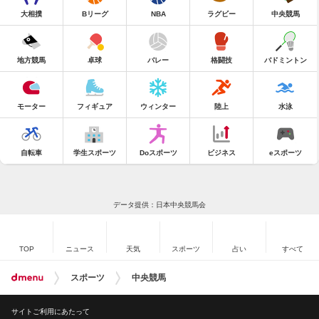
大相撲
Bリーグ
NBA
ラグビー
中央競馬
地方競馬
卓球
バレー
格闘技
バドミントン
モーター
フィギュア
ウィンター
陸上
水泳
自転車
学生スポーツ
Doスポーツ
ビジネス
eスポーツ
データ提供：日本中央競馬会
TOP
ニュース
天気
スポーツ
占い
すべて
スポーツ
中央競馬
サイトご利用にあたって