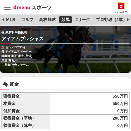
dメニュー
球
MLB
ゴルフ
高校野球
競馬
Jリーグ
プロ野球（2軍）
牝 黒鹿毛 登録抹消
アイアムプレシャス
父:ゼンノロブロイ
母:アイアムアドーター
調教師:奥平 雅士 (美浦)
馬主:堀 紘一
生産者:社台ファーム
賞金
獲得賞金
550万円
本賞金
550万円
付加賞金
0万円
収得賞金（平地）
200万円
収得賞金（障害）
0万円