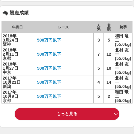
競走成績
人
着
年月日
レース
騎手
気
順
2018年
和田 竜
3月24日
500万円以下
3
5
二
阪神
(55.0kg)
2018年
北村 友
2月11日
500万円以下
7
12
一
京都
(55.0kg)
2018年
北村 友
1月27日
500万円以下
5
10
一
中京
(55.0kg)
2017年
北村 友
10月21日
500万円以下
4
14
一
新潟
(55.0kg)
2017年
和田 竜
10月9日
500万円以下
5
2
二
京都
(55.0kg)
もっと見る