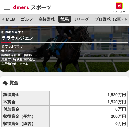
dメニュー
球
MLB
ゴルフ
高校野球
競馬
Jリーグ
プロ野球（2軍）
牝 鹿毛 登録抹消
ラララルジェス
父:ファルブラヴ
母:イオス
調教師:今野 貞一 (栗東)
馬主:フジイ興産 株式会社
生産者:社台ファーム
賞金
獲得賞金
1,520万円
本賞金
1,520万円
付加賞金
0万円
収得賞金（平地）
200万円
収得賞金（障害）
0万円