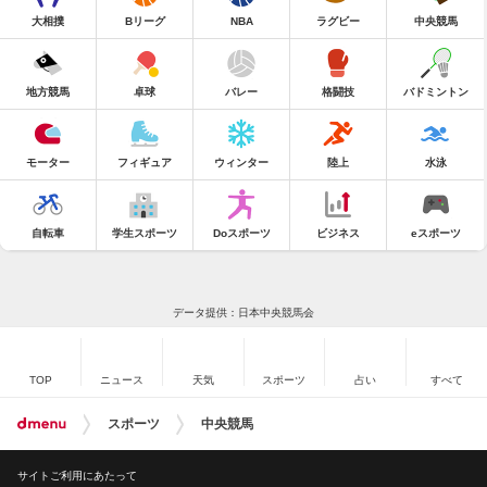
大相撲
Bリーグ
NBA
ラグビー
中央競馬
地方競馬
卓球
バレー
格闘技
バドミントン
モーター
フィギュア
ウィンター
陸上
水泳
自転車
学生スポーツ
Doスポーツ
ビジネス
eスポーツ
データ提供：日本中央競馬会
TOP
ニュース
天気
スポーツ
占い
すべて
スポーツ
中央競馬
サイトご利用にあたって