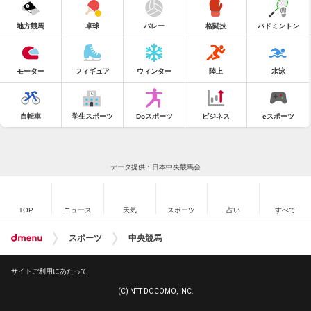
地方競馬
卓球
バレー
格闘技
バドミントン
モーター
フィギュア
ウィンター
陸上
水泳
自転車
学生スポーツ
Doスポーツ
ビジネス
eスポーツ
データ提供：日本中央競馬会
TOP
ニュース
天気
スポーツ
占い
すべて
スポーツ
中央競馬
サイトご利用にあたって
(C) NTT DOCOMO, INC.