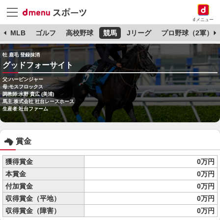
dメニュー
球
MLB
ゴルフ
高校野球
競馬
Jリーグ
プロ野球（2軍）
牡 鹿毛 登録抹消
グッドフォーサイト
父:ハービンジャー
母:モスフロックス
調教師:水野 貴広 (美浦)
馬主:株式会社 社台レースホース
生産者:社台ファーム
賞金
獲得賞金
0万円
本賞金
0万円
付加賞金
0万円
収得賞金（平地）
0万円
収得賞金（障害）
0万円