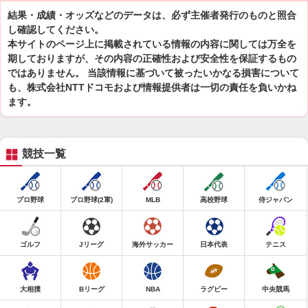
結果・成績・オッズなどのデータは、必ず主催者発行のものと照合
し確認してください。
本サイトのページ上に掲載されている情報の内容に関しては万全を
期しておりますが、その内容の正確性および安全性を保証するもの
ではありません。 当該情報に基づいて被ったいかなる損害について
も、株式会社NTTドコモおよび情報提供者は一切の責任を負いかね
ます。
競技一覧
プロ野球
プロ野球(2軍)
MLB
高校野球
侍ジャパン
ゴルフ
Jリーグ
海外サッカー
日本代表
テニス
大相撲
Bリーグ
NBA
ラグビー
中央競馬