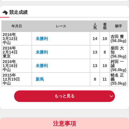
競走成績
人
着
年月日
レース
騎手
気
順
2016年
吉田 豊
3月12日
未勝利
14
10
(56.0kg)
中山
2016年
柴田 大
2月14日
未勝利
13
8
知
東京
(56.0kg)
2016年
村田 一
1月16日
未勝利
13
10
誠
中山
(56.0kg)
2015年
蛯名 正
12月19日
新馬
8
11
義
中山
(55.0kg)
もっと見る
注意事項