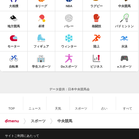
大相撲
Bリーグ
NBA
ラグビー
中央競馬
地方競馬
卓球
バレー
格闘技
バドミントン
モーター
フィギュア
ウィンター
陸上
水泳
自転車
学生スポーツ
Doスポーツ
ビジネス
eスポーツ
データ提供：日本中央競馬会
TOP
ニュース
天気
スポーツ
占い
すべて
スポーツ
中央競馬
サイトご利用にあたって