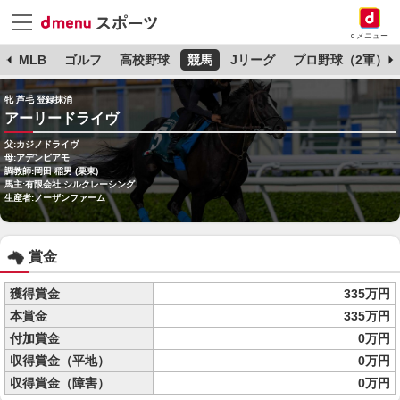
dメニュー
球
MLB
ゴルフ
高校野球
競馬
Jリーグ
プロ野球（2軍）
牝 芦毛 登録抹消
アーリードライヴ
父:カジノドライヴ
母:アデンピアモ
調教師:岡田 稲男 (栗東)
馬主:有限会社 シルクレーシング
生産者:ノーザンファーム
賞金
獲得賞金
335万円
本賞金
335万円
付加賞金
0万円
収得賞金（平地）
0万円
収得賞金（障害）
0万円