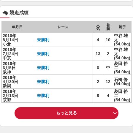
競走成績
人
着
年月日
レース
騎手
気
順
2016年
中谷 雄
8月14日
未勝利
4
10
太
小倉
(54.0kg)
2016年
中谷 雄
7月24日
未勝利
13
2
太
中京
(54.0kg)
2016年
菱田 裕
6月5日
未勝利
6
中
二
阪神
(54.0kg)
2016年
石橋 脩
4月30日
未勝利
2
12
(54.0kg)
新潟
2016年
菱田 裕
2月13日
未勝利
8
4
二
京都
(54.0kg)
もっと見る