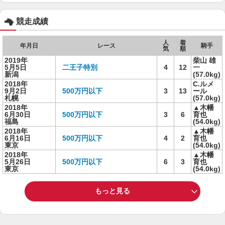
競走成績
人
着
年月日
レース
騎手
気
順
2019年
柴山 雄
5月5日
二王子特別
4
12
一
新潟
(57.0kg)
2018年
C.ルメ
9月2日
500万円以下
3
13
ール
札幌
(57.0kg)
2018年
▲木幡
6月30日
500万円以下
3
6
育也
福島
(54.0kg)
2018年
▲木幡
6月16日
500万円以下
4
2
育也
東京
(54.0kg)
2018年
▲木幡
5月26日
500万円以下
6
3
育也
東京
(54.0kg)
もっと見る