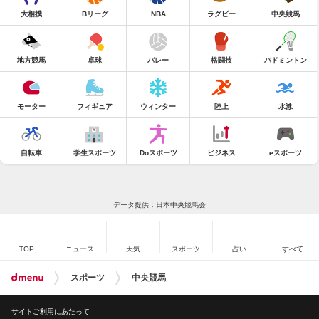
大相撲
Bリーグ
NBA
ラグビー
中央競馬
地方競馬
卓球
バレー
格闘技
バドミントン
モーター
フィギュア
ウィンター
陸上
水泳
自転車
学生スポーツ
Doスポーツ
ビジネス
eスポーツ
データ提供：日本中央競馬会
TOP
ニュース
天気
スポーツ
占い
すべて
スポーツ
中央競馬
サイトご利用にあたって