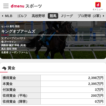
dメニュー
球
MLB
ゴルフ
高校野球
競馬
Jリーグ
プロ野球（2軍）
セン13 鹿毛 現役
キングオブアームズ
父:ディープインパクト
母:アーマイン
調教師:藤沢 和雄 (美浦)
馬主:窪田 芳郎
生産者:ノーザンファーム
賞金
獲得賞金
2,398万円
本賞金
2,395万円
付加賞金
3万円
収得賞金（平地）
200万円
収得賞金（障害）
0万円