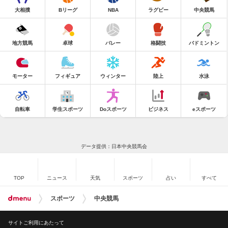
大相撲
Bリーグ
NBA
ラグビー
中央競馬
地方競馬
卓球
バレー
格闘技
バドミントン
モーター
フィギュア
ウィンター
陸上
水泳
自転車
学生スポーツ
Doスポーツ
ビジネス
eスポーツ
データ提供：日本中央競馬会
TOP
ニュース
天気
スポーツ
占い
すべて
スポーツ
中央競馬
サイトご利用にあたって