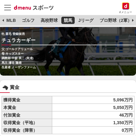
dメニュー
球
MLB
ゴルフ
高校野球
競馬
Jリーグ
プロ野球（2軍）
牝 栗毛 登録抹消
チュラカーギー
父:ゴールドアリュール
母:キッズスター
調教師:中舘 英二 (美浦)
馬主:瀬谷 隆雄
生産者:ノーザンファーム
賞金
獲得賞金
5,096万円
本賞金
5,050万円
付加賞金
46万円
収得賞金（平地）
1,350万円
収得賞金（障害）
0万円