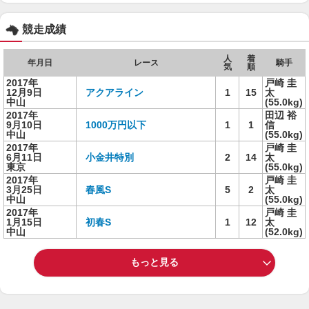
競走成績
人
着
年月日
レース
騎手
気
順
2017年
戸崎 圭
12月9日
アクアライン
1
15
太
中山
(55.0kg)
2017年
田辺 裕
9月10日
1000万円以下
1
1
信
中山
(55.0kg)
2017年
戸崎 圭
6月11日
小金井特別
2
14
太
東京
(55.0kg)
2017年
戸崎 圭
3月25日
春風S
5
2
太
中山
(55.0kg)
2017年
戸崎 圭
1月15日
初春S
1
12
太
中山
(52.0kg)
もっと見る