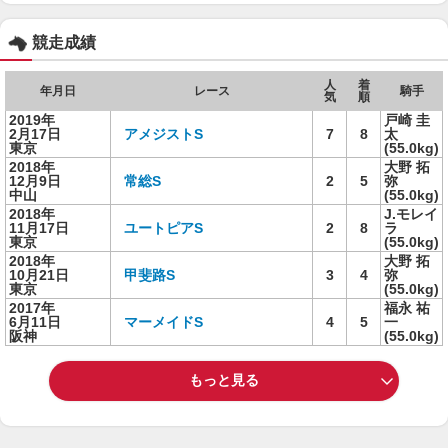
競走成績
人
着
年月日
レース
騎手
気
順
2019年
戸崎 圭
2月17日
アメジストS
7
8
太
東京
(55.0kg)
2018年
大野 拓
12月9日
常総S
2
5
弥
中山
(55.0kg)
2018年
J.モレイ
11月17日
ユートピアS
2
8
ラ
東京
(55.0kg)
2018年
大野 拓
10月21日
甲斐路S
3
4
弥
東京
(55.0kg)
2017年
福永 祐
6月11日
マーメイドS
4
5
一
阪神
(55.0kg)
もっと見る