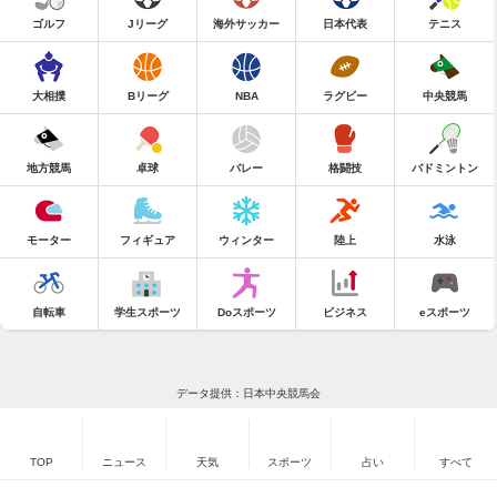
ゴルフ
Jリーグ
海外サッカー
日本代表
テニス
大相撲
Bリーグ
NBA
ラグビー
中央競馬
地方競馬
卓球
バレー
格闘技
バドミントン
モーター
フィギュア
ウィンター
陸上
水泳
自転車
学生スポーツ
Doスポーツ
ビジネス
eスポーツ
データ提供：日本中央競馬会
TOP
ニュース
天気
スポーツ
占い
すべて