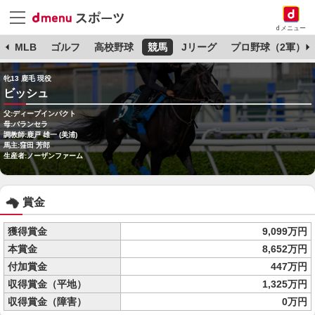
dメニュー
球
MLB
ゴルフ
高校野球
競馬
Jリーグ
プロ野球（2軍）
牝13 鹿毛 現役
ビッシュ
父:ディープインパクト
母:バランセラ
調教師:鹿戸 雄一 (美浦)
馬主:窪田 芳郎
生産者:ノーザンファーム
賞金
獲得賞金
9,099万円
本賞金
8,652万円
付加賞金
447万円
収得賞金（平地）
1,325万円
収得賞金（障害）
0万円