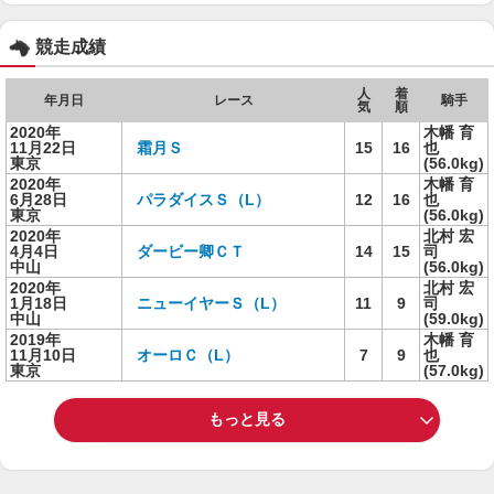
競走成績
人
着
年月日
レース
騎手
気
順
2020年
木幡 育
11月22日
霜月Ｓ
15
16
也
東京
(56.0kg)
2020年
木幡 育
6月28日
パラダイスＳ（L）
12
16
也
東京
(56.0kg)
2020年
北村 宏
4月4日
ダービー卿ＣＴ
14
15
司
中山
(56.0kg)
2020年
北村 宏
1月18日
ニューイヤーＳ（L）
11
9
司
中山
(59.0kg)
2019年
木幡 育
11月10日
オーロＣ（L）
7
9
也
東京
(57.0kg)
もっと見る