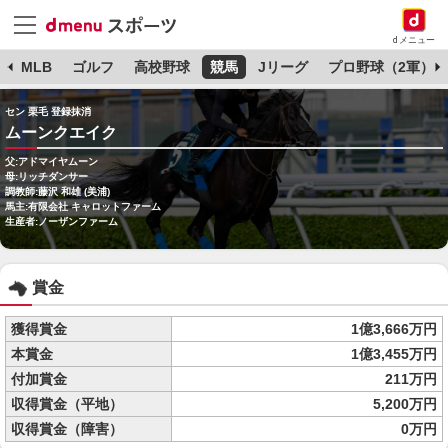
dメニュー
球
MLB
ゴルフ
高校野球
競馬
Jリーグ
プロ野球（2軍）
セン 栗毛 登録抹消
ムーンクエイク
父:アドマイヤムーン
母:リッチダンサー
調教師:藤沢 和雄 (美浦)
馬主:有限会社 キャロットファーム
生産者:ノーザンファーム
賞金
獲得賞金
1億3,666万円
本賞金
1億3,455万円
付加賞金
211万円
収得賞金（平地）
5,200万円
収得賞金（障害）
0万円