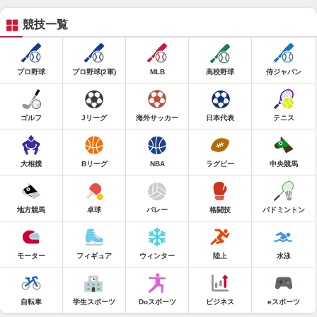
競技一覧
プロ野球
プロ野球(2軍)
MLB
高校野球
侍ジャパン
ゴルフ
Jリーグ
海外サッカー
日本代表
テニス
大相撲
Bリーグ
NBA
ラグビー
中央競馬
地方競馬
卓球
バレー
格闘技
バドミントン
モーター
フィギュア
ウィンター
陸上
水泳
自転車
学生スポーツ
Doスポーツ
ビジネス
eスポーツ